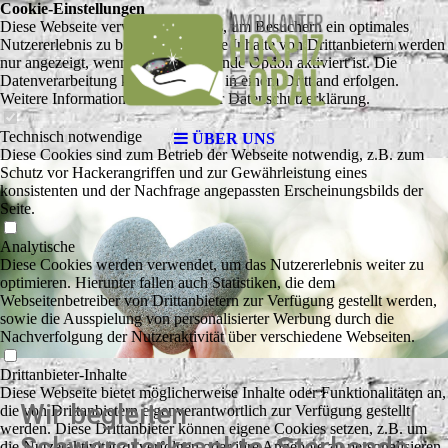
Cookie-Einstellungen
Diese Webseite verwendet Cookies, um Besuchern ein optimales
Nutzererlebnis zu bieten. Bestimmte Inhalte von Drittanbietern werden
nur angezeigt, wenn die entsprechende Option aktiviert ist. Die
Datenverarbeitung kann dann auch in einem Drittland erfolgen.
Weitere Informationen hierzu in der Datenschutzerklärung.
Technisch notwendige
ÜBER UNS
Diese Cookies sind zum Betrieb der Webseite notwendig, z.B. zum
Schutz vor Hackerangriffen und zur Gewährleistung eines
konsistenten und der Nachfrage angepassten Erscheinungsbilds der
Seite.
Analytische
Diese Cookies werden verwendet, um das Nutzererlebnis weiter zu
optimieren. Hierunter fallen auch Statistiken, die dem
Webseitenbetreiber von Drittanbietern zur Verfügung gestellt werden,
sowie die Ausspielung von personalisierter Werbung durch die
Nachverfolgung der Nutzeraktivität über verschiedene Webseiten.
Drittanbieter-Inhalte
Diese Webseite bietet möglicherweise Inhalte oder Funktionalitäten an,
Wir begleiten
die von Drittanbietern eigenverantwortlich zur Verfügung gestellt
werden. Diese Drittanbieter können eigene Cookies setzen, z.B. um
Schwersterkrankte, Sterbende
die Nutzeraktivität zu verfolgen oder ihre Angebote zu personalisieren