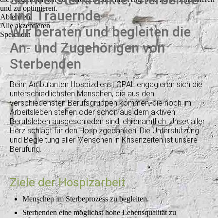
und zu optimieren.
und Trauernde
Ablehnen
Alle akzeptieren
Wir beraten und begleiten die
Speichern
An- und Zugehörigen von
Sterbenden
Beim Ambulanten Hospizdienst OPAL engagieren sich die
unterschiedlichsten Menschen, die aus den
verschiedensten Berufsgruppen kommen, die noch im
Arbeitsleben stehen oder schon aus dem aktiven
Berufsleben ausgeschieden sind, ehrenamtlich. Unser aller
Herz schlägt für den Hospizgedanken. Die Unterstützung
und Begleitung aller Menschen in Krisenzeiten ist unsere
Berufung.
Ziele der Hospizarbeit
Menschen im Sterbeprozess zu begleiten.
Sterbenden eine möglichst hohe Lebensqualität zu