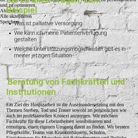
und zu optimieren.
Beispiel
Ablehnen
Alle akzeptieren
Speichern
Was ist palliative Versorgung
Wie kann ich meine Patientenverfügung
gestalten
Welche Unterstützungsmöglichkeiten gibt es in
meiner jetzigen Situation
Beratung von Fachkräften und
Institutionen
Ein Ziel der Hospizarbeit ist die Auseinandersetzung mit den
Themen Sterben, Tod und Trauer sowohl im persönlichen wie
auch im professionellen Kontext anzuregen. Wir möchten
Fachkräfte für diese Lebensthemen sensibilisieren und
ermutigen, einen eigenen Umgang damit zu finden. Wir beraten
Pflegekräfte, Teams von Krankenhäusern, Schulen,
Einrichtungen für Menschen mit Behinderungen und ähnliche