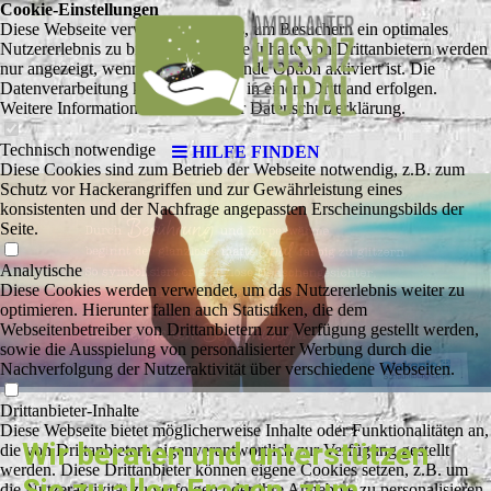
Cookie-Einstellungen
Diese Webseite verwendet Cookies, um Besuchern ein optimales
Nutzererlebnis zu bieten. Bestimmte Inhalte von Drittanbietern werden
nur angezeigt, wenn die entsprechende Option aktiviert ist. Die
Datenverarbeitung kann dann auch in einem Drittland erfolgen.
Weitere Informationen hierzu in der Datenschutzerklärung.
Technisch notwendige
HILFE FINDEN
Diese Cookies sind zum Betrieb der Webseite notwendig, z.B. zum
Schutz vor Hackerangriffen und zur Gewährleistung eines
konsistenten und der Nachfrage angepassten Erscheinungsbilds der
Seite.
Analytische
Diese Cookies werden verwendet, um das Nutzererlebnis weiter zu
optimieren. Hierunter fallen auch Statistiken, die dem
Webseitenbetreiber von Drittanbietern zur Verfügung gestellt werden,
sowie die Ausspielung von personalisierter Werbung durch die
Nachverfolgung der Nutzeraktivität über verschiedene Webseiten.
Drittanbieter-Inhalte
Diese Webseite bietet möglicherweise Inhalte oder Funktionalitäten an,
Wir beraten und unterstützen
die von Drittanbietern eigenverantwortlich zur Verfügung gestellt
werden. Diese Drittanbieter können eigene Cookies setzen, z.B. um
Sie zu allen Fragen, zum
die Nutzeraktivität zu verfolgen oder ihre Angebote zu personalisieren