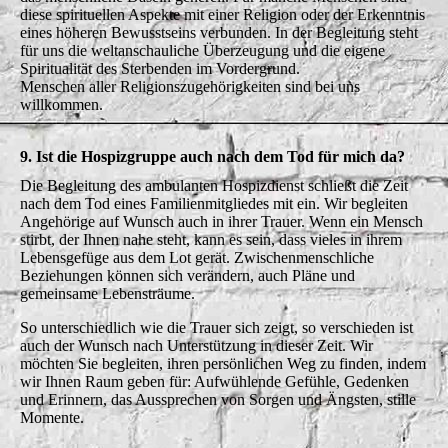
diese spirituellen Aspekte mit einer Religion oder der Erkenntnis
eines höheren Bewusstseins verbunden. In der Begleitung steht
für uns die weltanschauliche Überzeugung und die eigene
Spiritualität des Sterbenden im Vordergrund.
Menschen aller Religionszugehörigkeiten sind bei uns
willkommen.
9. Ist die Hospizgruppe auch nach dem Tod für mich da?
Die Begleitung des ambulanten Hospizdienst schließt die Zeit
nach dem Tod eines Familienmitgliedes mit ein. Wir begleiten
Angehörige auf Wunsch auch in ihrer Trauer. Wenn ein Mensch
stirbt, der Ihnen nahe steht, kann es sein, dass vieles in ihrem
Lebensgefüge aus dem Lot gerät. Zwischenmenschliche
Beziehungen können sich verändern, auch Pläne und
gemeinsame Lebensträume.
So unterschiedlich wie die Trauer sich zeigt, so verschieden ist
auch der Wunsch nach Unterstützung in dieser Zeit. Wir
möchten Sie begleiten, ihren persönlichen Weg zu finden, indem
wir Ihnen Raum geben für: Aufwühlende Gefühle, Gedenken
und Erinnern, das Aussprechen von Sorgen und Ängsten, stille
Momente.