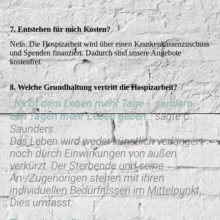
7. Entstehen für mich Kosten?
Nein. Die Hospizarbeit wird über einen Krankenkassenzuschuss
und Spenden finanziert. Dadurch sind unsere Angebote
kostenfrei.
8. Welche Grundhaltung vertritt die Hospizarbeit?
„Nicht dem Leben mehr Tage - sondern
den Tagen mehr Leben geben“
,
sagte C.
Saunders.
Das Leben wird weder künstlich verlängert
noch durch Einwirkungen von außen
verkürzt. Der Sterbende und seine
An-/Zugehörigen stehen mit ihren
individuellen Bedürfnissen im Mittelpunkt.
Dies umfasst: