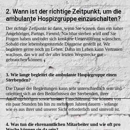
2. Wann ist der richtige Zeitpunkt, um die
ambulante Hospizgruppe einzuschalten?
Der richtige Zeitpunkt ist dann, wenn Sie wissen, dass ein naher
Angehöriger, Partner, Freund, Nachbar sterben wird und Sie
Fragen haben und/oder sich konkrete Unterstützung wünschen.
Sobald eine lebensbegrenzende Diagnose gestellt ist. Wir
begleiten gerne noch im Leben. Dann im Leben kann Vertrauen
wachsen, das wir auf der aller letzten Wegstrecke gut
gebrauchen können
3. Wie lange begleitet die ambulante Hospizgruppe einen
Sterbenden?
Die Dauer der Begleitungen kann sehr unterschiedlich sein und
orientiert sich an den Bedürfnissen der Sterbenden, ihrer
An-/Zugehörigen sowie unserer Einschätzung. Sie können von
ein paar Stunden bis hin zu mehreren Jahren dauern - solange
wie es aus ihrer und unserer Sicht erforderlich und sinnvoll ist.
4. Was tun die ehrenamtlichen Mitarbeiter und wie oft pro
Woche können sie da sein?