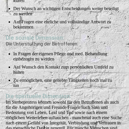
klären
Der Wunsch an wichtigen Entscheidungen weiter beteiligt
zu werden
Auf Fragen eine ehrliche und vollständige Antwort zu
bekommen
Die soziale Dimension:
Die Unterstützung der Betroffenen:
In Fragen der eigenen Pflege und med. Behandlung
einbezogen zu werden
Auf Wunsch den Kontakt zum persönlichen Umfeld zu
halten
Zu ermöglichen, eine geliebte Tätigkeiten noch mal zu
tun
Die spirituelle Dimension:
Im Sterbeprozess können sowohl für den Betroffenen als auch
für die Angehörigen und Freunde Fragen nach Sinn und
Bedeutung von Leben, Leid und Tod sowie nach einem
möglichen Weiterleben auftauchen - manchmal auch eine Suche
nach einem Gefühl von Integrität, Verbindung und Vertrauen in
das menschliche Dasein generell. Für manche Menschen sind