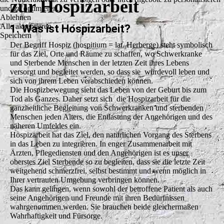
zur Hospizarbeit
und zu optimieren.
Ablehnen
Alle akzeptieren
1. Was ist Hospizarbeit?
Speichern
Der Begriff Hospiz (hospitium = lat. Herberge) steht symbolisch
für das Ziel, Orte und Räume zu schaffen, wo Schwerkranke
und Sterbende Menschen in der letzten Zeit ihres Lebens
versorgt und begleitet werden, so dass sie würdevoll leben und
sich von ihrem Leben verabschieden können.
Die Hospizbewegung sieht das Leben von der Geburt bis zum
Tod als Ganzes. Daher setzt sich die Hospizarbeit für die
ganzheitliche Begleitung von Schwerkranken und sterbenden
Menschen jeden Alters, die Entlastung der Angehörigen und des
näheren Umfeldes ein.
Hospizarbeit hat das Ziel, den natürlichen Vorgang des Sterbens
in das Leben zu integrieren. In enger Zusammenarbeit mit
Ärzten, Pflegediensten und den Angehörigen ist es unser
oberstes Ziel Sterbende so zu begleiten, dass sie die letzte Zeit
weitgehend schmerzfrei, selbst bestimmt und wenn möglich in
Ihrer vertrauten Umgebung verbringen können.
Das kann gelingen, wenn sowohl der betroffene Patient als auch
seine Angehörigen und Freunde mit ihren Bedürfnissen
wahrgenommen werden. Sie brauchen beide gleichermaßen
Wahrhaftigkeit und Fürsorge.