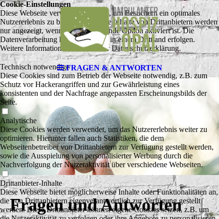
Cookie-Einstellungen
Diese Webseite verwendet Cookies, um Besuchern ein optimales
Nutzererlebnis zu bieten. Bestimmte Inhalte von Drittanbietern werden
nur angezeigt, wenn die entsprechende Option aktiviert ist. Die
Datenverarbeitung kann dann auch in einem Drittland erfolgen.
Weitere Informationen hierzu in der Datenschutzerklärung.
Technisch notwendige
FRAGEN & ANTWORTEN
Diese Cookies sind zum Betrieb der Webseite notwendig, z.B. zum
Schutz vor Hackerangriffen und zur Gewährleistung eines
konsistenten und der Nachfrage angepassten Erscheinungsbilds der
Seite.
Analytische
Diese Cookies werden verwendet, um das Nutzererlebnis weiter zu
optimieren. Hierunter fallen auch Statistiken, die dem
Webseitenbetreiber von Drittanbietern zur Verfügung gestellt werden,
sowie die Ausspielung von personalisierter Werbung durch die
Nachverfolgung der Nutzeraktivität über verschiedene Webseiten.
Drittanbieter-Inhalte
Diese Webseite bietet möglicherweise Inhalte oder Funktionalitäten an,
Fragen und Antworten
die von Drittanbietern eigenverantwortlich zur Verfügung gestellt
werden. Diese Drittanbieter können eigene Cookies setzen, z.B. um
die Nutzeraktivität zu verfolgen oder ihre Angebote zu personalisieren