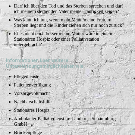
Darf ich über den Tod und das Sterben sprechen und darf
ich meinem sterbenden Vater meine Traurigkeit zeigen?
Was kann ich tun, wenn mein Mann/meine Frau im
Sterben liegt und die Kinder ziehen sich nur noch zurück?
Ist es nicht doch besser meine Mutter wäre in einem
Stationären Hospiz oder einer Palliativstation
untergebracht?
Informationen über weitere
Unterstützungsmöglichkeiten wie:
Pflegedienste
Patientenverfügung
Vorsorgevollmacht
Nachbarschaftshilfe
Stationäres Hospiz
Ambulanter Palliativdienst im Landkreis Schaumburg
GmbH
Brückenpflege