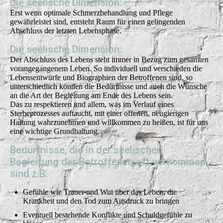
Die seelische Dimension:
Erst wenn optimale Schmerzbehandlung und Pflege
gewährleistet sind, entsteht Raum für einen gelingenden
Abschluss der letzten Lebensphase.
Die seelische Dimension:
Der Abschluss des Lebens steht immer in Bezug zum gesamten
vorangegangenem Leben. So individuell und verschieden die
Lebensentwürfe und Biographien der Betroffenen sind, so
unterschiedlich können die Bedürfnisse und auch die Wünsche
an die Art der Begleitung am Ende des Lebens sein.
Das zu respektieren und allem, was im Verlauf eines
Sterbeprozesses auftaucht, mit einer offenen, neugierigen
Haltung wahrzunehmen und willkommen zu heißen, ist für uns
eine wichtige Grundhaltung.
Bedürfnisse, die in der seelischen
Begleitung der Betroffenen oft vorkommen
sind z.B.
Gefühle wie Trauer und Wut über das Leben, die
Krankheit und den Tod zum Ausdruck zu bringen
Eventuell bestehende Konflikte und Schuldgefühle zu